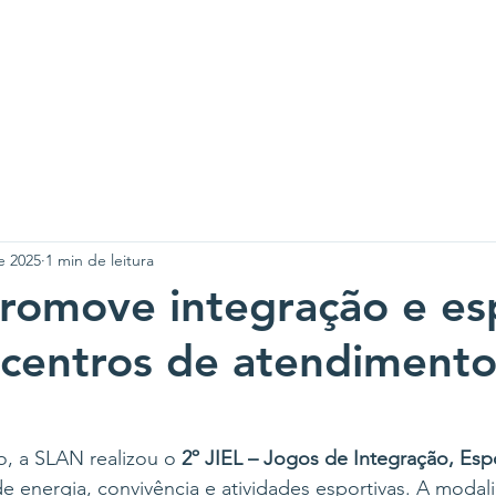
A SLAN
CENTROS
PROJETOS
NOTÍCIAS
CO
e 2025
1 min de leitura
promove integração e es
 centros de atendimento
, a SLAN realizou o 
2º JIEL – Jogos de Integração, Esp
 energia, convivência e atividades esportivas. A modal