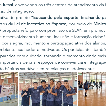
o 
futsal
, envolvendo os três centros de atendimento da i
ão de integração.
ativa do projeto 
“Educando pelo Esporte, Ensinando pa
rsos da 
Lei de Incentivo ao Esporte
, por meio do 
Minist
 A proposta reforça o compromisso da SLAN em promove
 desenvolvimento humano, inclusão e formação cidadã
por alegria, movimento e participação ativa dos alunos
mbiente acolhedor e motivador. Os participantes tam
eparados com cuidado, tornando o momento ainda mais 
 importância de criar espaços de convivência e integraçã
do hábitos saudáveis entre crianças e adolescentes.