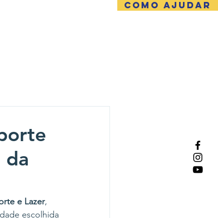
COMO AJUDAR
NTATO
porte
 da
orte e Lazer
, 
idade escolhida 