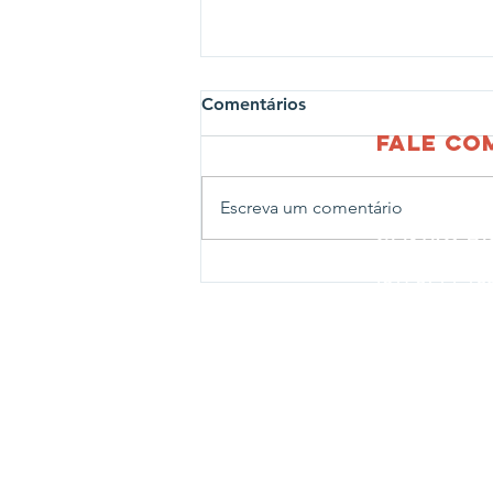
Comentários
fale c
Escreva um comentário
CENTRO AD
Rua João Ab
Projeto Profissões leva
(51) 3714-1
crianças para visita ao
CENTRO LE
Corpo de Bombeiros de
Rua João Ab
Estrela
Fone:
(51) 
CENTRO N
Rua Travess
Fone:
(51) 
CENTRO PE