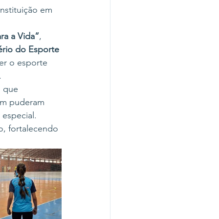
nstituição em 
ra a Vida”
, 
ério do Esporte 
r o esporte 
.
, que 
bém puderam 
especial.
o, fortalecendo 