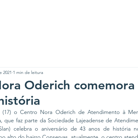
A SLAN
CENTROS
PROJETOS
NOTÍCIAS
CO
e 2021
1 min de leitura
Nora Oderich comemora
história
a (17) o Centro Nora Oderich de Atendimento à Meni
 que faz parte da Sociedade Lajeadense de Atendimen
lan) celebra o aniversário de 43 anos de história n
no alto do bairro Conservas, atualmente, o centro atende