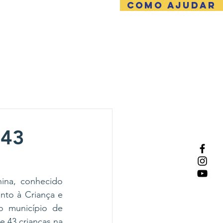
COMO AJUDAR
NTATO
 43
na, conhecido 
to à Criança e 
o município de 
 43 crianças na 