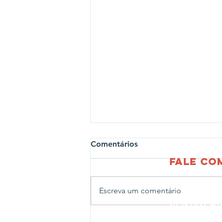
Comentários
fale c
Escreva um comentário
CENTRO AD
Rua João Ab
Projeto Profissões leva