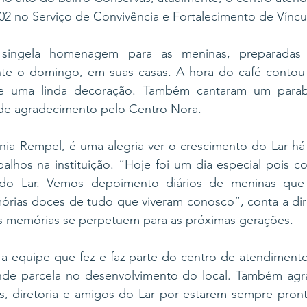
102 no Serviço de Convivência e Fortalecimento de Víncu
 singela homenagem para as meninas, preparadas p
nte o domingo, em suas casas. A hora do café contou
 e uma linda decoração. Também cantaram um parabé
de agradecimento pelo Centro Nora. 
gínia Rempel, é uma alegria ver o crescimento do Lar há
abalhos na instituição. “Hoje foi um dia especial pois
do Lar. Vemos depoimento diários de meninas que 
rias doces de tudo que viveram conosco”, conta a diret
s memórias se perpetuem para as próximas gerações. 
 a equipe que fez e faz parte do centro de atendimento
de parcela no desenvolvimento do local. Também agr
os, diretoria e amigos do Lar por estarem sempre prontos