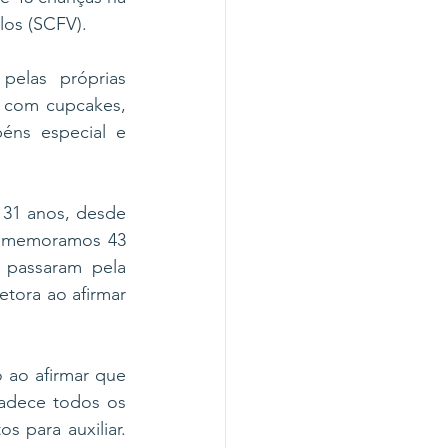
los (SCFV).
elas próprias 
 com cupcakes, 
ns especial e 
 31 anos, desde 
 comemoramos 43 
passaram pela 
ora ao afirmar 
 ao afirmar que 
adece todos os 
 para auxiliar. 