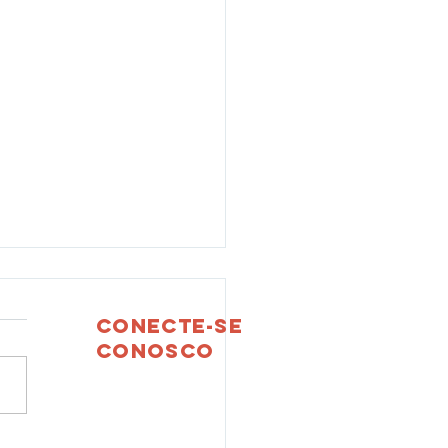
Conecte-se
conosco
Facebook
eto “Portas Abertas”