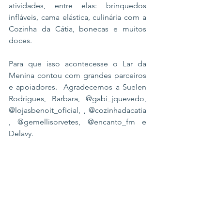
atividades, entre elas: brinquedos 
infláveis, cama elástica, culinária com a 
Cozinha da Cátia, bonecas e muitos 
doces.
Para que isso acontecesse o Lar da 
Menina contou com grandes parceiros 
e apoiadores.  Agradecemos a Suelen 
Rodrigues, Barbara, @gabi_jquevedo, 
@lojasbenoit_oficial
, , 
@cozinhadacatia
, 
@gemellisorvetes
, 
@encanto_fm
 e 
Delavy.