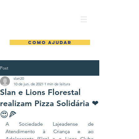
COMO AJUDAR
Post
slan20
10 de jun. de 2021
1 min de leitura
Slan e Lions Florestal
realizam Pizza Solidária ❤
😍🍕
A Sociedade Lajeadense de 
Atendimento à Criança e ao 
Adolescente (Slan) e o 
Lions Clube 