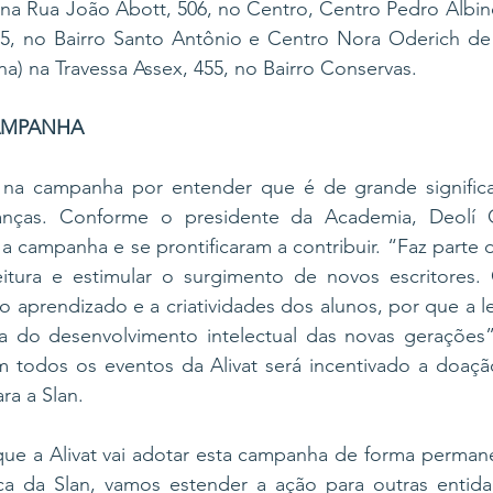
 na Rua João Abott, 506, no Centro, Centro Pedro Albino
45, no Bairro Santo Antônio e Centro Nora Oderich de
a) na Travessa Assex, 455, no Bairro Conservas.
CAMPANHA
 na campanha por entender que é de grande significad
rianças. Conforme o presidente da Academia, Deolí G
 a campanha e se prontificaram a contribuir. “Faz parte d
 leitura e estimular o surgimento de novos escritores.
prendizado e a criatividades dos alunos, por que a leit
 do desenvolvimento intelectual das novas gerações”, 
m todos os eventos da Alivat será incentivado a doação
a a Slan. 
que a Alivat vai adotar esta campanha de forma permane
ca da Slan, vamos estender a ação para outras entidad