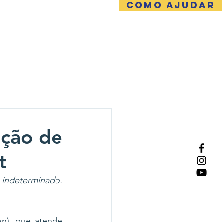
COMO AJUDAR
NTATO
ação de
t
indeterminado. 
n), que atende 