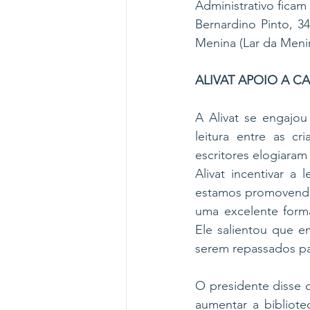
Administrativo ficam
Bernardino Pinto, 3
Menina (Lar da Menin
ALIVAT APOIO A 
A Alivat se engajou
leitura entre as c
escritores elogiaram
Alivat incentivar a
estamos promovendo a
uma excelente forma
Ele salientou que e
serem repassados par
O presidente disse 
aumentar a bibliote