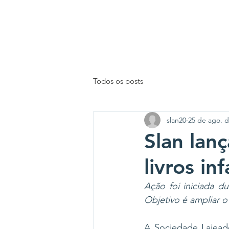
INÍCIO
Todos os posts
slan20
25 de ago. d
Slan lan
livros in
Ação foi iniciada d
Objetivo é ampliar o
A Sociedade Lajead