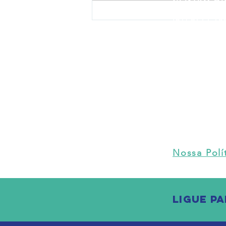
Rua João Ab
Projeto Profissões leva
(51) 3714-1
crianças para visita ao
CENTRO LE
Corpo de Bombeiros de
Rua João Ab
Estrela
Fone:
(51) 
CENTRO N
Rua Travess
Fone:
(51) 
CENTRO PE
Rua Bernard
Fone:
(51) 
Nossa Polí
LIGUE PA