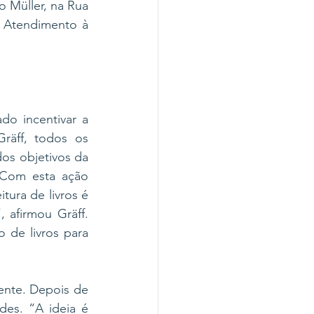
 Müller, na Rua 
 Atendimento à 
o incentivar a 
räff, todos os 
os objetivos da 
 Com esta ação 
ura de livros é 
afirmou Gräff. 
 de livros para 
nte. Depois de 
es. “A ideia é 