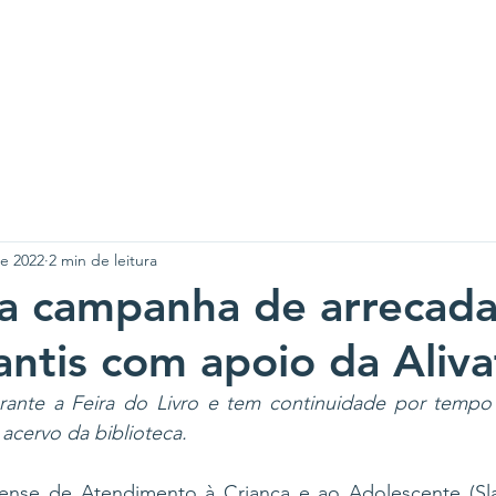
A SLAN
CENTROS
PROJETOS
NOTÍCIAS
CO
e 2022
2 min de leitura
ça campanha de arrecad
fantis com apoio da Aliva
urante a Feira do Livro e tem continuidade por tempo 
 acervo da biblioteca.
ense de Atendimento à Criança e ao Adolescente (Sla