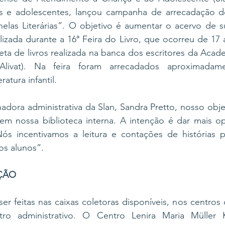
s e adolescentes, lançou campanha de arrecadação de li
las Literárias”. O objetivo é aumentar o acervo de sua
alizada durante a 16ª Feira do Livro, que ocorreu de 17 a
eta de livros realizada na banca dos escritores da Academ
Alivat). Na feira foram arrecadados aproximadamen
atura infantil. 
dora administrativa da Slan, Sandra Pretto, nosso obje
em nossa biblioteca interna. A intenção é dar mais opç
Nós incentivamos a leitura e contações de histórias pa
nos alunos”.
ÇÃO
r feitas nas caixas coletoras disponíveis, nos centros
ro administrativo. O Centro Lenira Maria Müller K