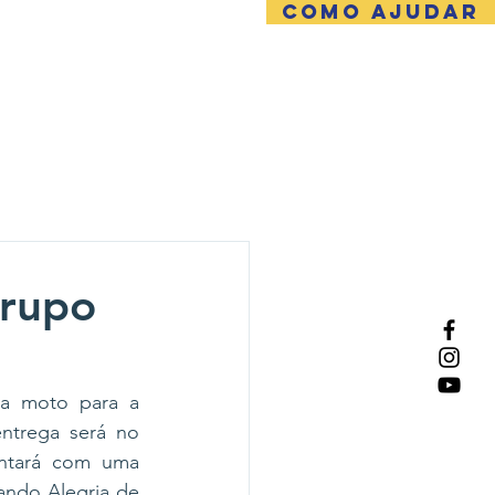
COMO AJUDAR
NTATO
Grupo
a moto para a 
trega será no 
ntará com uma 
ndo Alegria de 