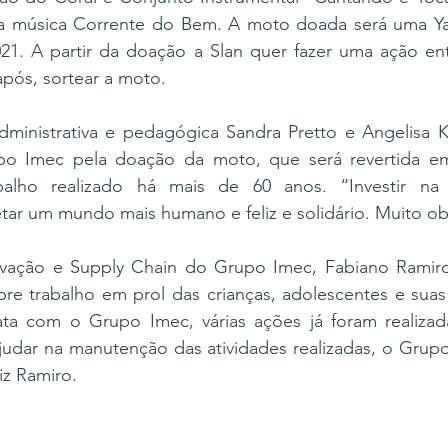
 a música Corrente do Bem. A moto doada será uma Y
1. A partir da doação a Slan quer fazer uma ação ent
após, sortear a moto.
ministrativa e pedagógica Sandra Pretto e Angelisa K
o Imec pela doação da moto, que será revertida em 
balho realizado há mais de 60 anos. “Investir na 
etar um mundo mais humano e feliz e solidário. Muito o
ovação e Supply Chain do Grupo Imec, Fabiano Ramiro 
e trabalho em prol das crianças, adolescentes e suas f
ta com o Grupo Imec, várias ações já foram realizadas
judar na manutenção das atividades realizadas, o Grupo
iz Ramiro.