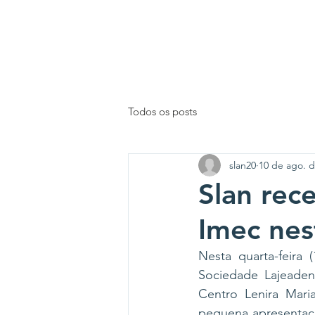
INÍCIO
Todos os posts
slan20
10 de ago. d
Slan rec
Imec nes
Nesta quarta-feira
Sociedade Lajeaden
Centro Lenira Mari
pequena apresentaçã