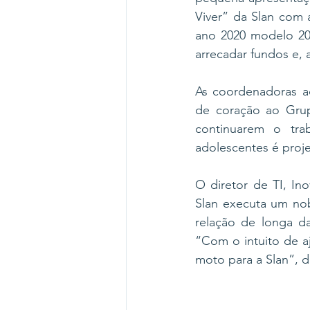
Viver” da Slan com
ano 2020 modelo 202
arrecadar fundos e, 
As coordenadoras ad
de coração ao Grup
continuarem o tra
adolescentes é proj
O diretor de TI, In
Slan executa um nobr
relação de longa da
“Com o intuito de a
moto para a Slan”, d