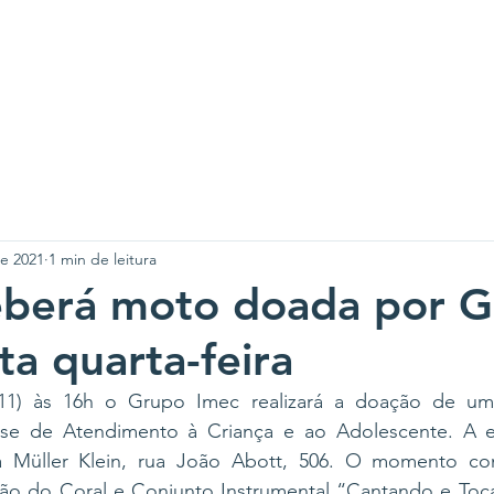
A SLAN
CENTROS
PROJETOS
NOTÍCIAS
CO
e 2021
1 min de leitura
eberá moto doada por 
ta quarta-feira
 (11) às 16h o Grupo Imec realizará a doação de um
se de Atendimento à Criança e ao Adolescente. A en
a Müller Klein, rua João Abott, 506. O momento co
o do Coral e Conjunto Instrumental “Cantando e Toca