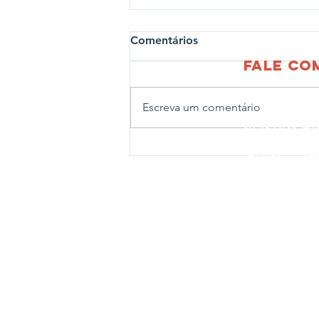
Comentários
fale c
Escreva um comentário
CENTRO AD
Rua João Ab
Projeto Profissões leva
(51) 3714-1
crianças para visita ao
CENTRO LE
Corpo de Bombeiros de
Rua João Ab
Estrela
Fone:
(51) 
CENTRO N
Rua Travess
Fone:
(51) 
CENTRO PE
Rua Bernard
Fone:
(51) 