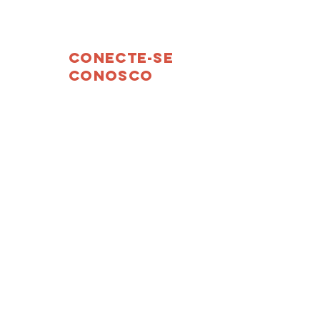
Conecte-se
conosco
Facebook
Instagram
Youtube
do/
RS