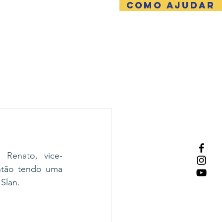
COMO AJUDAR
NTATO
Renato, vice- 
então tendo uma 
Slan.