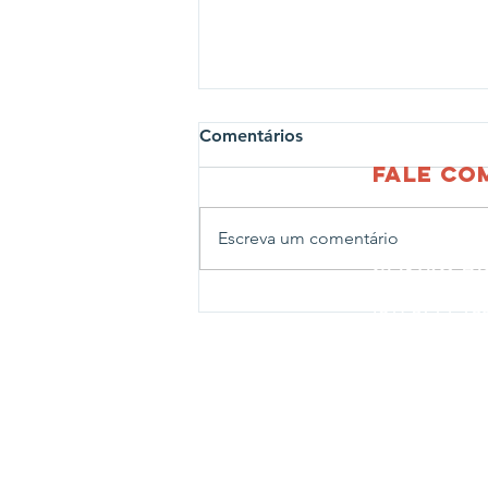
Comentários
fale c
Escreva um comentário
CENTRO AD
Rua João Ab
Projeto Profissões leva
(51) 3714-1
crianças para visita ao
CENTRO LE
Corpo de Bombeiros de
Rua João Ab
Estrela
Fone:
(51) 
CENTRO N
Rua Travess
Fone:
(51) 