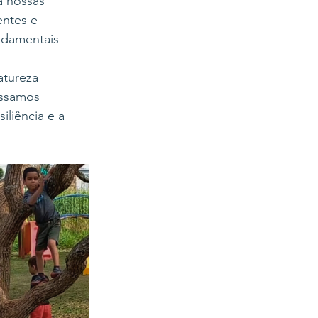
a nossas 
ntes e 
ndamentais 
atureza 
ssamos 
iliência e a 