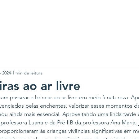
A SLAN
CENTROS
PROJETOS
NOTÍCIAS
CO
e 2024
1 min de leitura
ras ao ar livre
am passear e brincar ao ar livre em meio à natureza. Ap
venciados pelas enchentes, valorizar esses momentos de
ou ainda mais essencial. Aproveitando uma linda tarde d
 professora Luana e da Pré IIB da professora Ana Maria,
proporcionaram às crianças vivências significativas em m