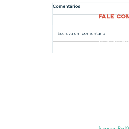
Comentários
fale c
Escreva um comentário
CENTRO AD
Rua João Ab
Projeto Profissões leva
(51) 3714-1
crianças para visita ao
CENTRO LE
Corpo de Bombeiros de
Rua João Ab
Estrela
Fone:
(51) 
CENTRO N
Rua Travess
Fone:
(51) 
CENTRO PE
Rua Bernard
Fone:
(51) 
Nossa Polí