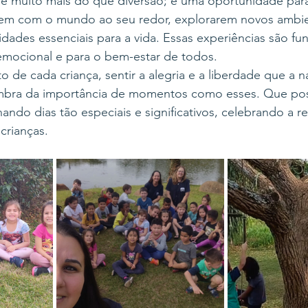
re é muito mais do que diversão; é uma oportunidade par
rem com o mundo ao seu redor, explorarem novos ambie
dades essenciais para a vida. Essas experiências são fu
emocional e para o bem-estar de todos.
to de cada criança, sentir a alegria e a liberdade que a n
embra da importância de momentos como esses. Que po
ndo dias tão especiais e significativos, celebrando a res
crianças.