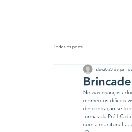
INÍCIO
Todos os posts
slan20
23 de jun. d
Brincadei
Nossas crianças ador
momentos difíceis vi
descontração se torn
turmas da Pré IIC da
com a monitora Ita, 