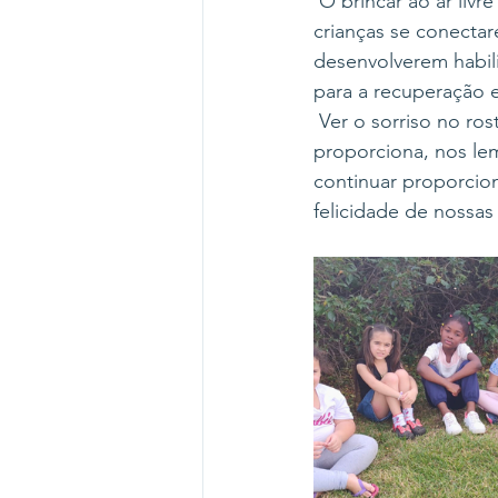
 O brincar ao ar liv
crianças se conecta
desenvolverem habili
para a recuperação 
 Ver o sorriso no ros
proporciona, nos l
continuar proporciona
felicidade de nossas 