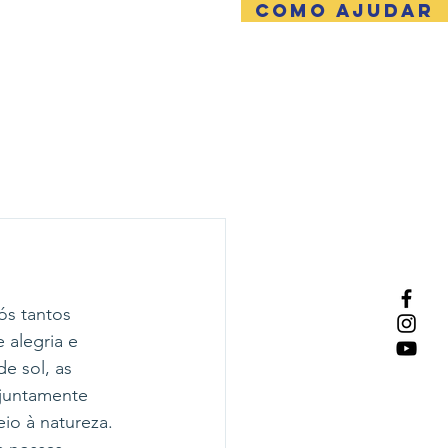
COMO AJUDAR
NTATO
ós tantos 
 alegria e 
e sol, as 
 juntamente 
eio à natureza.