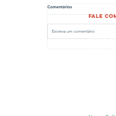
Comentários
fale c
Escreva um comentário
CENTRO AD
Rua João Ab
Projeto Profissões leva
(51) 3714-1
crianças para visita ao
CENTRO LE
Corpo de Bombeiros de
Rua João Ab
Estrela
Fone:
(51) 
CENTRO N
Rua Travess
Fone:
(51) 
CENTRO PE
Rua Bernard
Fone:
(51) 