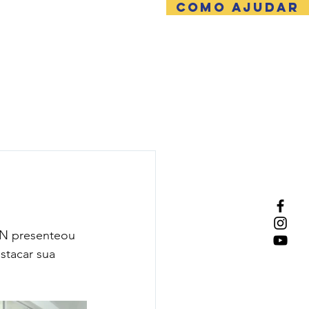
COMO AJUDAR
NTATO
AN presenteou 
stacar sua 