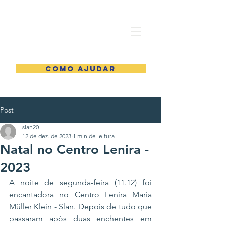
COMO AJUDAR
Post
slan20
12 de dez. de 2023
1 min de leitura
Natal no Centro Lenira -
2023
A noite de segunda-feira (11.12) foi 
encantadora no Centro Lenira Maria 
Müller Klein - Slan. Depois de tudo que 
passaram após duas enchentes em 